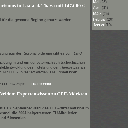
Mai
(23)
rismus in Laa a. d. Thaya mit 147.000 €
April
(31)
März
(25)
Februar
(20)
l für die gesamte Region genutzt werden
Januar
(10)
tzung aus der Regionalförderung gibt es vom
Land
wicklung in und um der österreichisch-tschechischen
mfeldentwicklung des Hotels und der
Therme Laa
als
en 147.000 € investiert werden. Die Förderungen
 2009 um 4:39pm —
1 Kommentar
Velden: Expertenwissen zu CEE-Märkten
. bis 18. September 2009 das CEE-Wirtschaftsforum
iesmal die 2004 beigetretenen EU-Mitglieder
 und Slowenien.