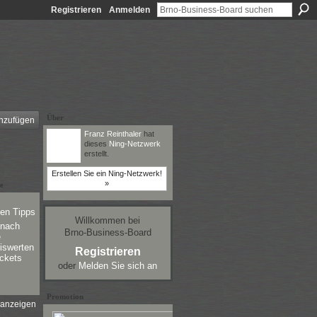
Registrieren
Anmelden
Über
nzufügen
Franz Reinthaler
hat
dieses
Ning-Netzwerk
erstellt.
Erstellen Sie ein Ning-Netzwerk!
»
e
ten Tipps
Willkommen bei
 nach
Brno-Business-Board
e
iswerten
Registrieren
ckets
oder
Melden Sie sich an
Promotion
 anzeigen