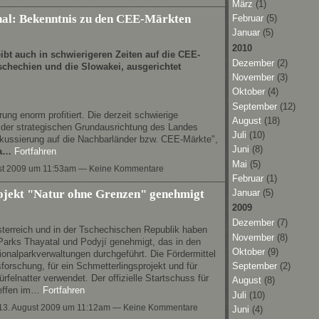
März
(1)
onal: Bekenntnis zu den CEE-Märkten
Februar
(5)
Januar
(5)
2010
ibt auch in schwierigeren Zeiten auf die CEE-
Dezember
(2)
schechien und die Slowakei, ausgerichtet
November
(3)
Oktober
(4)
September
(12)
ung enorm profitiert. Die derzeit schwierige
August
(18)
an der strategischen Grundausrichtung des Landes
Juli
(10)
Fokussierung auf die Nachbarländer bzw. CEE-Märkte",
Juni
(8)
ra…
Fortfahren
Mai
(5)
st 2009 um 11:53am — Keine Kommentare
Februar
(1)
ojekt "Natur ohne Grenzen" genehmigt
Januar
(5)
2009
Dezember
(7)
sterreich und in der Tschechischen Republik haben
November
(8)
Parks Thayatal und Podyjí genehmigt, das in den
Oktober
(9)
onalparkverwaltungen durchgeführt. Die Fördermittel
orschung, für ein Schmetterlingsprojekt und für
September
(2)
lnatter verwendet. Der offizielle Startschuss für
August
(8)
reffen im…
Fortfahren
Juli
(10)
3. August 2009 um 11:12am — Keine Kommentare
Juni
(4)