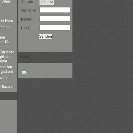
 Wien-
Anrede:
n-
Vorname:
Name:
ünn-Rom
chluss
E-Mail:
ner
ft für
 Brünner
ght der
Events
jahr
one hat
sgedient
s für
Ukraine