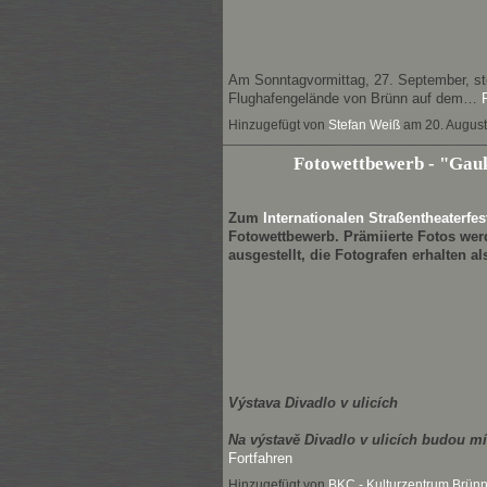
Am Sonntagvormittag, 27. September, s
Flughafengelände von Brünn auf dem…
Hinzugefügt von
Stefan Weiß
am 20. Augus
Fotowettbewerb - "Gau
Zum
Internationalen Straßentheaterfes
Fotowettbewerb. Prämiierte Fotos werd
ausgestellt, die Fotografen erhalten al
Výstava Divadlo v ulicích
Na výstavě Divadlo v ulicích budou mí
Fortfahren
Hinzugefügt von
BKC - Kulturzentrum Brün