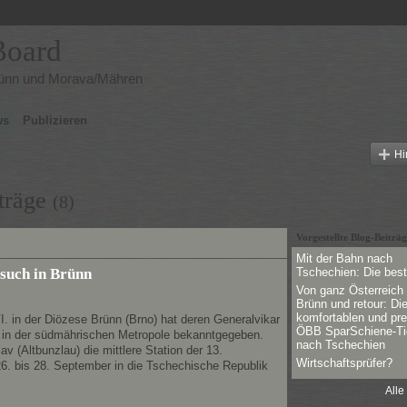
rünn und Morava/Mähren
ws
Publizieren
Hi
träge
(8)
Vorgestellte Blog-Beiträg
Mit der Bahn nach
uch in Brünn
Tschechien: Die bes
Von ganz Österreich
Brünn und retour: Di
komfortablen und pre
I. in der Diözese Brünn (Brno) hat deren Generalvikar
ÖBB SparSchiene-Ti
z in der südmährischen Metropole bekanntgegeben.
nach Tschechien
v (Altbunzlau) die mittlere Station der 13.
Wirtschaftsprüfer?
6. bis 28. September in die Tschechische Republik
Alle