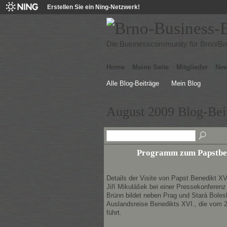
Erstellen Sie ein Ning-Netzwerk!
Die Businesscommunity für Brno/B
Home
Meine Seite
Mitglieder
Ne
Alle Blog-Beiträge
Mein Blog
August 2009 Blog-Bei
Programm zum Papstbes
Details der Visite von Papst Benedikt XV
Jiří Mikulášek bei einer Pressekonferen
Brünn bildet neben Prag und Stará Bolesla
Auslandsreise Benedikts XVI., die vom 2
führt.