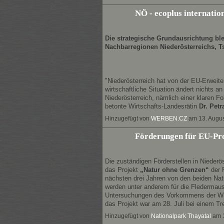
NÖ - ecoplus internati
Die strategische Grundausrichtung ble
Nachbarregionen Niederösterreichs, T
"Niederösterreich hat von der EU-Erweiter
wirtschaftliche Situation ändert nichts 
Niederösterreich, nämlich einer klaren 
betonte Wirtschafts-Landesrätin
Dr. Pet
Hinzugefügt von
WERBEN.CZ
am 13. Augu
Förderungen für EU-Pr
Die zuständigen Förderstellen in Niederö
das Projekt
„Natur ohne Grenzen“
der 
nächsten drei Jahren von den beiden Nati
werden unter anderem für die Fledermausf
Untersuchungen des Vorkommens der Würfe
das Projekt war am 28. Juli bei einem T
Hinzugefügt von
Nationalpark Thayatal
am 1