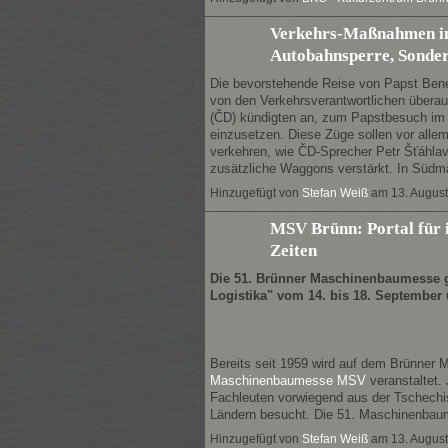
Verkehrs-Maßnahmen im
Autobahnsperre, Sonderz
Die bevorstehende Reise von Papst Bened
von den Verkehrsverantwortlichen über
(ČD) kündigten an, zum Papstbesuch im 
einzusetzen. Diese Züge sollen vor all
verkehren, wie ČD-Sprecher Petr Šťáhlav
zusätzliche Waggons verstärkt. In Südm
Hinzugefügt von
Stefan Weiß
am 13. Augus
MSV Brünn: Portal für i
Zeiten
Die 51. Brünner Maschinenbaumesse 
Logistika" vom 14. bis 18. September
Bereits seit 1959 wird auf dem Brünner
Maschinenbaumesse MSV
veranstaltet.
Fachleuten vorwiegend aus der Tschechi
Ländern besucht. Die 51. Maschinenba
Hinzugefügt von
Stefan Weiß
am 13. Augus