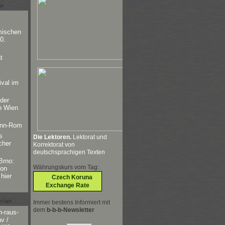
ge
mischen
0.
t
ival im
der
n Wien
ünn-Rom
s
Die Lektoren.
Lektorat und
cher
Korrektorat von
deutschsprachigen Texten
Brno:
Währungskurs vom Tag:
von
hier
Czech Koruna
Exchange Rate
träge
Immer bestens Informiert mit
dem
b-b-b-Newsletter
-raus-
v /