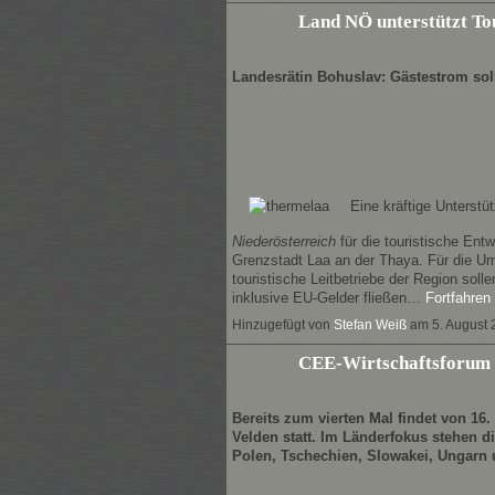
Land NÖ unterstützt Tou
Landesrätin Bohuslav: Gästestrom sol
Eine kräftige Unterstü
Niederösterreich
für die touristische Ent
Grenzstadt Laa an der Thaya. Für die U
touristische Leitbetriebe der Region soll
inklusive EU-Gelder fließen…
Fortfahren
Hinzugefügt von
Stefan Weiß
am 5. August
CEE-Wirtschaftsforum 
Bereits zum vierten Mal findet von 16
Velden statt. Im Länderfokus stehen d
Polen, Tschechien, Slowakei, Ungarn