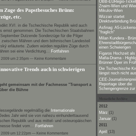
ÖBB-EURegio-Ticket
Znaim-Wien und Wie
 Zuge des Papstbesuches Brünn:
Mikulov-Wien
üge, etc.
Wizzair startet
Direktverbindung Br
ikt XVI. in die Tschechische Republik wird auch
Asfinag: A5-Lückens
aus ernst genommen. Die Tschechischen Staatsbahnen
"fraglich"
September Dutzende Sonderzüge für die Pilger
Milan Kundera - Brün
em zwischen Mähren und dem böhmischen Landesteil
Ehrenstadtbürgerscha
ský erläuterte. Zudem würden reguläre Züge durch
einen Schwierigen
ähren sei eine Verdichtung…
Fortfahren
Figaros Hochzeit als
Mafia-Drama - Highli
t 2009 um 2:35pm — Keine Kommentare
Brünner Oper im Früh
nnovative Trends auch in schwierigen
Die Tschechische Kr
längst noch nicht au
CEE-Journalistenprei
Reportage über die
geht gemeinsam mit der Fachmesse "Transport a
Schengengrenze zur 
 über die Bühne
Monatliche Archive
2012
 Messegelände regelmäßig die
Internationale
März
(1)
 Jedes Jahr wird sie von nahezu einhunderttausend
Januar
(1)
schen Republik und aus mittel- und osteuropäischen
2011
umesse findet vom…
Fortfahren
April
(13)
t 2009 um 12:22pm — Keine Kommentare