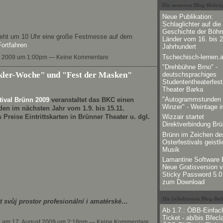
Die neuesten Blog-Beiträ
Neue Publikation:
Schlaglichter auf die
Geschichte der Böh
teht um 10 Uhr eine große Festmesse auf dem
Länder vom 16. bis 2
Fortfahren
Jahrhundert
Tschechisch-lernen.a
t 2009 um 1:00pm — Keine Kommentare
"Drehbühne Brno" -
kler-Woche" und "Fest der Masken"
deutschsprachiges
Studententheaterfest
Theater Barka
"Autogrammstunden 
tival Brünn 2009
veranstaltet das BKC einen
Winzer" - Weintage i
en im nächsten Jahr vom 1.9. bis 15.11.
s Preise Eintrittskarten in Brünner Theater u. dgl.
Wizzair startet
Direktverbindung Br
Brünn im Zeichen de
Osterfestivals geistli
Musik
Lamantine Software 
Neue Gratisversion 
Sticky Password 5.0 
zum Download
Die beliebtesten Blog-Bei
t svůj prostor profesionální i amatérské…
Ab 1.7.: ÖBB-Einfach
Ticket - ab/bis Břecla
n
am 17. August 2009 um 2:18pm — Keine Kommentare